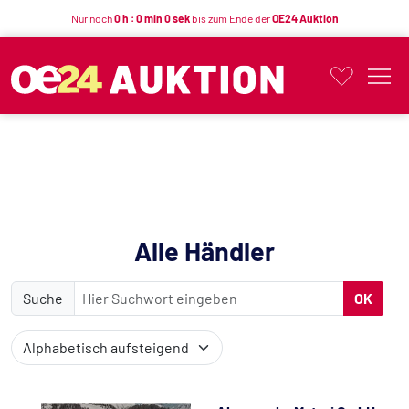
Nur noch
0 h : 0 min 0 sek
bis zum Ende der
OE24 Auktion
Button
Alle Händler
Suche
OK