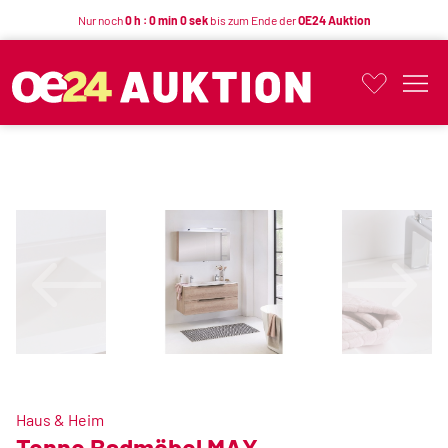
Nur noch
0 h : 0 min 0 sek
bis zum Ende der
OE24 Auktion
Button
Haus & Heim
Tenne Badmöbel MAX