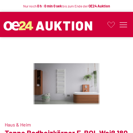
Nur noch
0 h : 0 min 0 sek
bis zum Ende der
OE24 Auktion
Button
Haus & Heim
Tenne Badheizkörper E-BOL Weiß 180