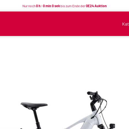
Nur noch
0 h : 0 min 0 sek
bis zum Ende der
OE24 Auktion
Kat