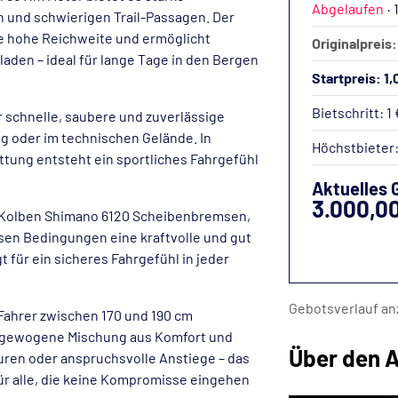
Abgelaufen
·
n und schwierigen Trail-Passagen. Der
ne hohe Reichweite und ermöglicht
Originalpreis
den – ideal für lange Tage in den Bergen
Startpreis: 1,
Bietschritt: 1 
r schnelle, saubere und zuverlässige
g oder im technischen Gelände. In
Höchstbieter
tung entsteht ein sportliches Fahrgefühl
Aktuelles 
3.000,0
4-Kolben Shimano 6120 Scheibenbremsen,
sen Bedingungen eine kraftvolle und gut
t für ein sicheres Fahrgefühl in jeder
Gebotsverlauf an
r Fahrer zwischen 170 und 190 cm
usgewogene Mischung aus Komfort und
Über den A
ouren oder anspruchsvolle Anstiege – das
 für alle, die keine Kompromisse eingehen