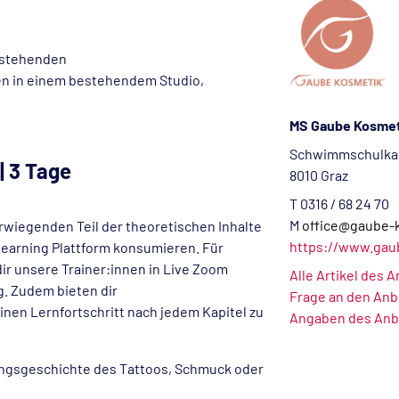
bestehenden
en in einem bestehendem Studio,
MS Gaube Kosmet
Schwimmschulkai
| 3 Tage
8010 Graz
T 0316 / 68 24 70
M
office@gaube-
rwiegenden Teil der theoretischen Inhalte
https://www.gau
-learning Plattform konsumieren. Für
r unsere Trainer:innen in Live Zoom
Alle Artikel des 
g. Zudem bieten dir
Frage an den Anb
nen Lernfortschritt nach jedem Kapitel zu
Angaben des Anb
ngsgeschichte des Tattoos, Schmuck oder