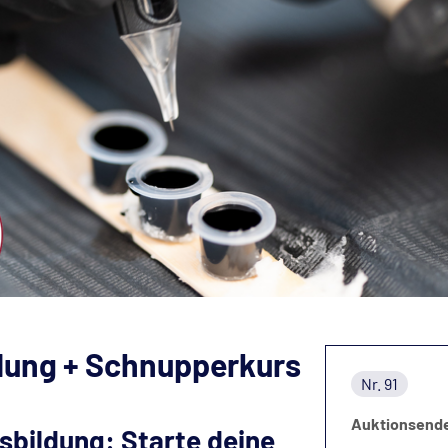
dung + Schnupperkurs
Nr. 91
Auktionsend
sbildung: Starte deine