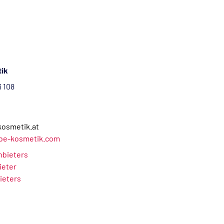
ik
 108
kosmetik.at
be-kosmetik.com
Anbieters
ieter
ieters