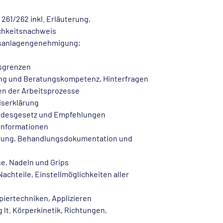
261/262 inkl. Erläuterung,
chkeitsnachweis
ebsanlagengenehmigung;
rsgrenzen
ng und Beratungskompetenz, Hinterfragen
en der Arbeitsprozesse
iserklärung
undesgesetz und Empfehlungen
informationen
rung, Behandlungsdokumentation und
e, Nadeln und Grips
achteile, Einstellmöglichkeiten aller
piertechniken, Applizieren
 lt. Körperkinetik, Richtungen,