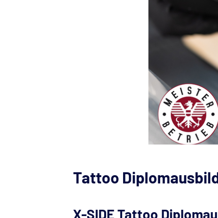
Tattoo Diplomausbil
X-SIDE Tattoo Diplomau