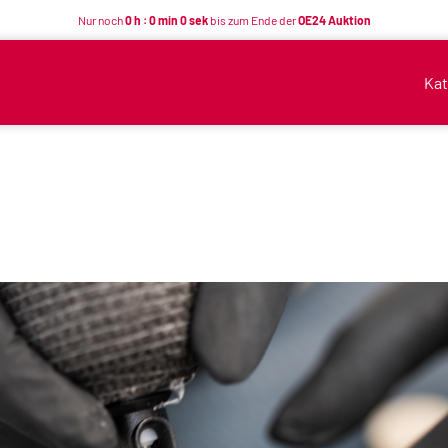
Nur noch
0 h : 0 min 0 sek
bis zum Ende der
OE24 Auktion
Kat