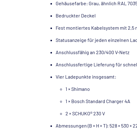
Gehäusefarbe: Grau, ähnlich RAL 703
Bedruckter Deckel
Fest montiertes Kabelsystem mit 2,5
Statusanzeige für jeden einzelnen L
Anschlussfähig an 230/400 V-Netz
Anschlussfertige Lieferung für schn
Vier Ladepunkte insgesamt:
1 × Shimano
1 × Bosch Standard Charger 4A
2 × SCHUKO® 230 V
Abmessungen (B × H × T): 528 × 530 × 