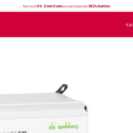
Nur noch
0 h : 0 min 0 sek
bis zum Ende der
OE24 Auktion
Kat