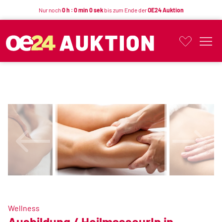
Nur noch
0 h : 0 min 0 sek
bis zum Ende der
OE24 Auktion
Button
Wellness
Ausbildung / HeilmasseurIn in