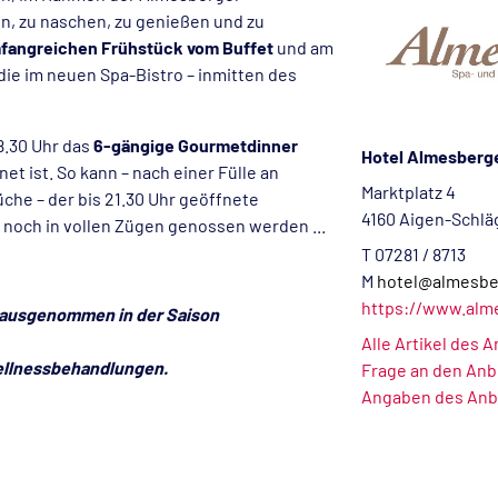
n, zu naschen, zu genießen und zu
fangreichen Frühstück vom Buffet
und am
die im neuen Spa-Bistro – inmitten des
18.30 Uhr das
6-gängige Gourmetdinner
Hotel Almesberge
net ist. So kann – nach einer Fülle an
Marktplatz 4
e – der bis 21.30 Uhr geöffnete
4160 Aigen-Schlä
 noch in vollen Zügen genossen werden ...
T 07281 / 8713
M
hotel@almesbe
https://www.alm
t ausgenommen in der Saison
Alle Artikel des 
ellnessbehandlungen.
Frage an den Anb
Angaben des Anb