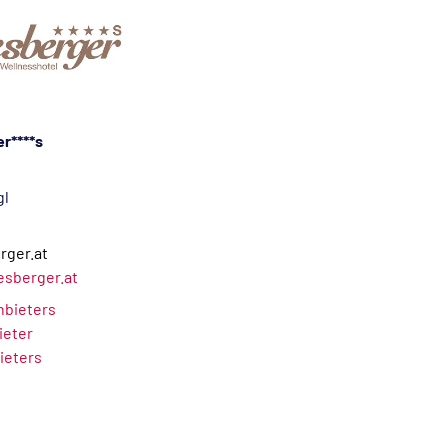
r****s
gl
rger.at
esberger.at
Anbieters
ieter
ieters