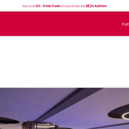
Nur noch
0 h : 0 min 0 sek
bis zum Ende der
OE24 Auktion
Kat