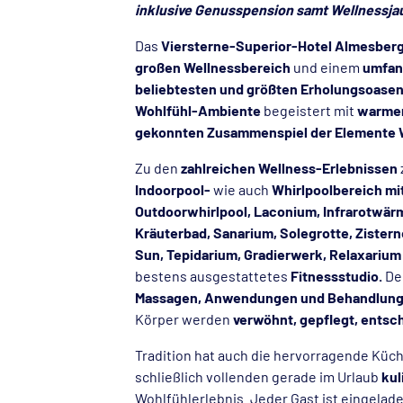
inklusive Genusspension samt Wellnessj
Das
Viersterne-Superior-Hotel Almesber
großen Wellnessbereich
und einem
umfan
beliebtesten und größten Erholungsoasen
Wohlfühl-Ambiente
begeistert mit
warmen
gekonnten Zusammenspiel der Elemente Wa
Zu den
zahlreichen Wellness-Erlebnissen
Indoorpool-
wie auch
Whirlpoolbereich mi
Outdoorwhirlpool, Laconium, Infrarotwärm
Kräuterbad, Sanarium, Solegrotte, Zisterne
Sun, Tepidarium, Gradierwerk, Relaxarium
bestens ausgestattetes
Fitnessstudio.
De
Massagen, Anwendungen und Behandlun
Körper werden
verwöhnt, gepflegt, entsch
Tradition hat auch die hervorragende Küch
schließlich vollenden gerade im Urlaub
kul
Wohlfühlerlebnis. Jeder Gast ist eingela