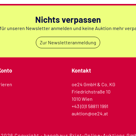
Nichts verpassen
 für unseren Newsletter anmelden und keine Auktion mehr verp
Zur Newsletteranmeldung
Konto
Kontakt
rieren
oe24 GmbH & Co. KG
Friedrichstraße 10
1010 Wien
+43 (0)1 58811 1991
auktion@oe24.at
 2026 Copyright ‐ banghaus Print-Online-Auktions Gm