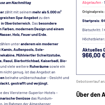
Abgelaufen
·
ause am Nachmittag
Originalpreis:
ger
zählt mit seinem
mehr als 5.000 m²
greichen Spa-Angebot
zu den
Startpreis: 6
 in Oberösterreich
. Das
besondere
 Farben, modernem Design und einem
Bietschritt: 1 
sser, Holz, Feuer und Erde.
Höchstbieter
zählen unter
anderem ein moderner
Aktuelles 
t Kamin, Außenpools, Sole-
966,00 
ekabine, Mühlviertler Schwitzstube,
, Rasul, Bierbottichbad, Kaiserbadl, Bio-
und viele weitere
Ruheräume
sowie ein
m nicht genug, ist das Angebot an
gen
beinahe unüberschaubar – Gesicht und
Gebotsverlauf an
lackt, gestrafft und verjüngt.
e des Viersterne-Superior-Hotels –
Über den A
inarische Genüsse
das Rundum-
den, im Rahmen der Almesberger