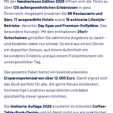
Mit der
Handverlesen Edition 2026
öffnen sich die Türen zu
über
120 außergewöhnlichen Erlebnissen
in ganz
Österreich. Insgesamt erwarten Sie
88 Restaurants und
Bars
,
17 ausgewählte Hotels
sowie
16 exklusive Lifestyle-
Betriebe
, darunter
Day Spas und Premium-Golfplätze
. Das
besondere Konzept: Mit den enthaltenen
2for1-
Gutscheinen
genießen Sie zahlreiche Angebote zu zweit –
und bezahlen dabei nur einmal. So wird aus einem Dinner
ein doppelter Genuss, aus einem Aufenthalt ein
besonderes Erlebnis und aus einem Freizeitmoment ein
unvergesslicher Tag.
Das gesamte Paket bietet ein beeindruckendes
Ersparnispotenzial von über 12.000 Euro
. Damit eignet sich
das Buch perfekt für alle, die gerne Neues entdecken,
hochwertige Locations ausprobieren und dabei
gleichzeitig clever sparen möchten.
Die
limitierte Auflage 2026
erscheint im stilvollen
Coffee-
Table-Book-Design
und ist damit nicht nur ein praktischer