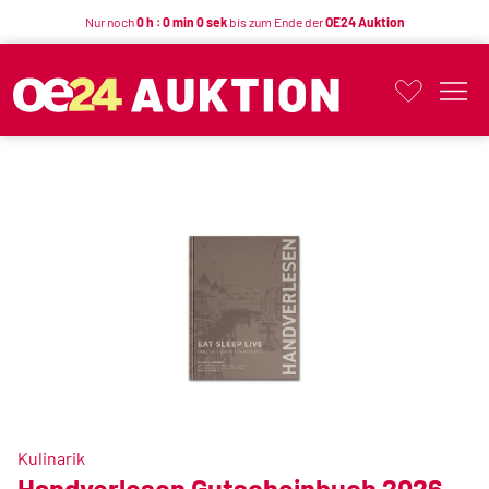
Nur noch
0 h : 0 min 0 sek
bis zum Ende der
OE24 Auktion
Button
Kulinarik
Handverlesen Gutscheinbuch 2026