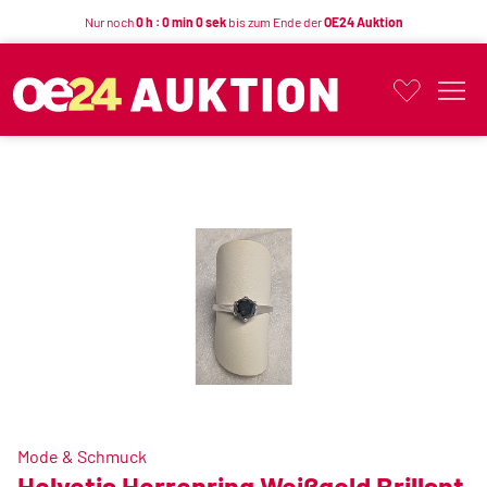
Nur noch
0 h : 0 min 0 sek
bis zum Ende der
OE24 Auktion
Button
Mode & Schmuck
Helvetia Herrenring Weißgold Brillant