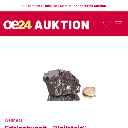
Nur noch
0 h : 0 min 0 sek
bis zum Ende der
OE24 Auktion
Button
Wellness
Edelschungit - "Heilstein"