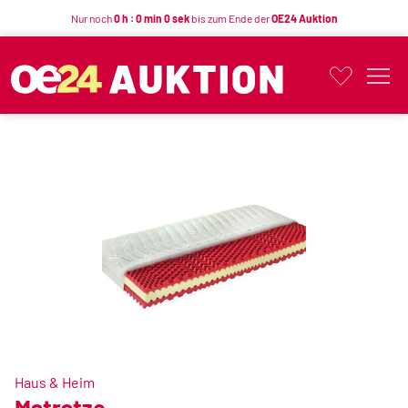
Nur noch
0 h : 0 min 0 sek
bis zum Ende der
OE24 Auktion
Button
Haus & Heim
Matratze