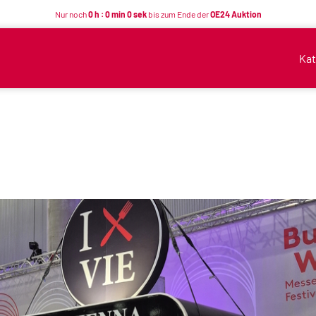
Nur noch
0 h : 0 min 0 sek
bis zum Ende der
OE24 Auktion
Kat