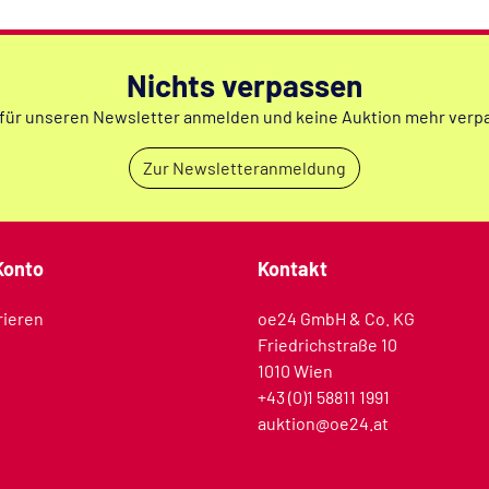
Nichts verpassen
 für unseren Newsletter anmelden und keine Auktion mehr verp
Zur Newsletteranmeldung
Konto
Kontakt
rieren
oe24 GmbH & Co. KG
Friedrichstraße 10
1010 Wien
+43 (0)1 58811 1991
auktion@oe24.at