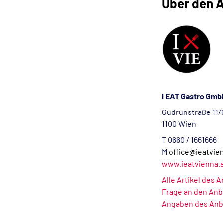
Über den A
I EAT Gastro Gmb
Gudrunstraße 11/
1100 Wien
T 0660 / 1661666
M
office@ieatvie
www.ieatvienna.
Alle Artikel des 
Frage an den Anb
Angaben des Anb