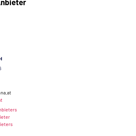
nbieter
H
6
nna.at
at
Anbieters
ieter
ieters