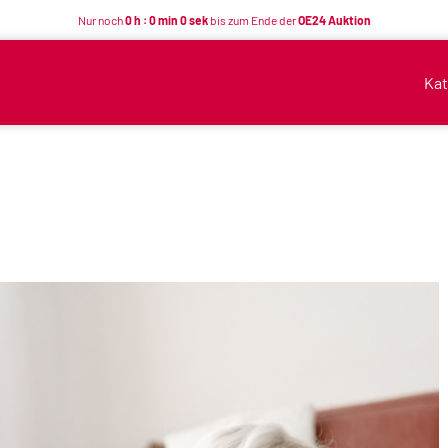
Nur noch
0 h : 0 min 0 sek
bis zum Ende der
OE24 Auktion
Kat