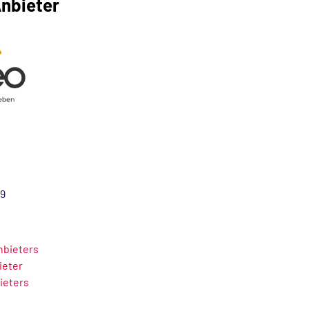
nbieter
29
Anbieters
ieter
ieters