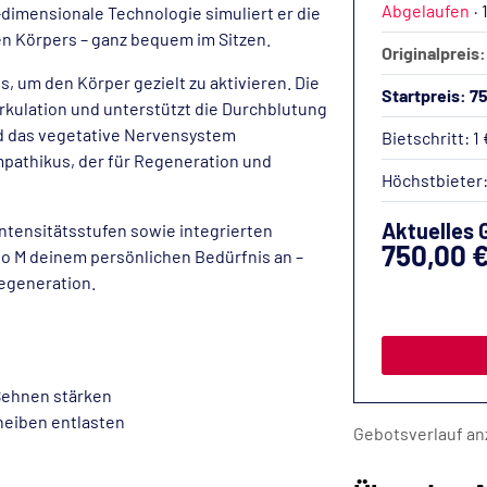
Abgelaufen
·
3-dimensionale Technologie simuliert er die
 Körpers – ganz bequem im Sitzen.
Originalpreis:
s, um den Körper gezielt zu aktivieren. Die
Startpreis: 7
rkulation und unterstützt die Durchblutung
rd das vegetative Nervensystem
Bietschritt: 1 
pathikus, der für Regeneration und
Höchstbieter
Aktuelles 
 Intensitätsstufen sowie integrierten
750,00 
o M deinem persönlichen Bedürfnis an –
Regeneration.
Sehnen stärken
cheiben entlasten
Gebotsverlauf an