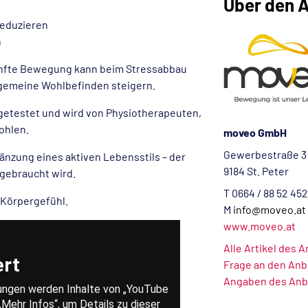
Über den A
reduzieren
n
 sanfte Bewegung kann beim Stressabbau
llgemeine Wohlbefinden steigern.
 getestet und wird von Physiotherapeuten,
ohlen.
moveo GmbH
Gewerbestraße 3
gänzung eines aktiven Lebensstils – der
9184 St. Peter
gebraucht wird.
T 0664 / 88 52 45
s Körpergefühl.
M
info@moveo.at
www.moveo.at
Alle Artikel des 
Frage an den Anb
Angaben des Anb