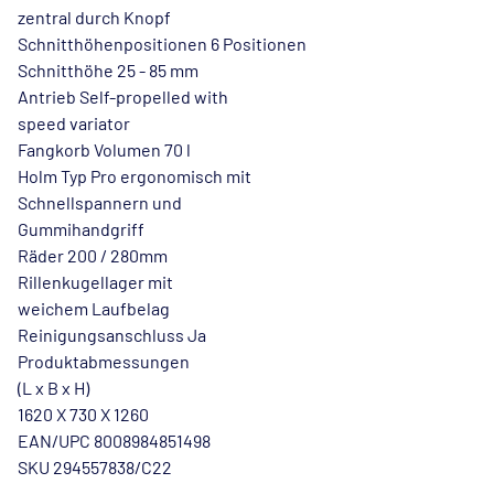
zentral durch Knopf
Schnitthöhenpositionen 6 Positionen
Schnitthöhe 25 - 85 mm
Antrieb Self-propelled with
speed variator
Fangkorb Volumen 70 l
Holm Typ Pro ergonomisch mit
Schnellspannern und
Gummihandgriff
Räder 200 / 280mm
Rillenkugellager mit
weichem Laufbelag
Reinigungsanschluss Ja
Produktabmessungen
(L x B x H)
1620 X 730 X 1260
EAN/UPC 8008984851498
SKU 294557838/C22
.