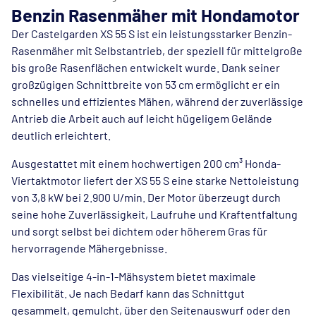
Benzin Rasenmäher mit Hondamotor
Der Castelgarden XS 55 S ist ein leistungsstarker Benzin-
Rasenmäher mit Selbstantrieb, der speziell für mittelgroße
bis große Rasenflächen entwickelt wurde. Dank seiner
großzügigen Schnittbreite von 53 cm ermöglicht er ein
schnelles und effizientes Mähen, während der zuverlässige
Antrieb die Arbeit auch auf leicht hügeligem Gelände
deutlich erleichtert.
Ausgestattet mit einem hochwertigen 200 cm³ Honda-
Viertaktmotor liefert der XS 55 S eine starke Nettoleistung
von 3,8 kW bei 2.900 U/min. Der Motor überzeugt durch
seine hohe Zuverlässigkeit, Laufruhe und Kraftentfaltung
und sorgt selbst bei dichtem oder höherem Gras für
hervorragende Mähergebnisse.
Das vielseitige 4-in-1-Mähsystem bietet maximale
Flexibilität. Je nach Bedarf kann das Schnittgut
gesammelt, gemulcht, über den Seitenauswurf oder den