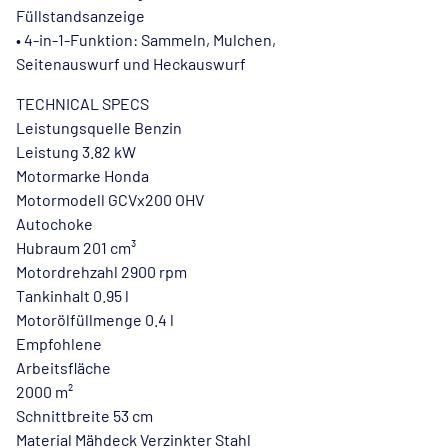
Füllstandsanzeige
• 4-in-1-Funktion: Sammeln, Mulchen,
Seitenauswurf und Heckauswurf
TECHNICAL SPECS
Leistungsquelle Benzin
Leistung 3.82 kW
Motormarke Honda
Motormodell GCVx200 OHV
Autochoke
Hubraum 201 cm³
Motordrehzahl 2900 rpm
Tankinhalt 0.95 l
Motorölfüllmenge 0.4 l
Empfohlene
Arbeitsfläche
2000 m²
Schnittbreite 53 cm
Material Mähdeck Verzinkter Stahl