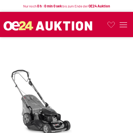
Nur noch
0 h : 0 min 0 sek
bis zum Ende der
OE24 Auktion
Button