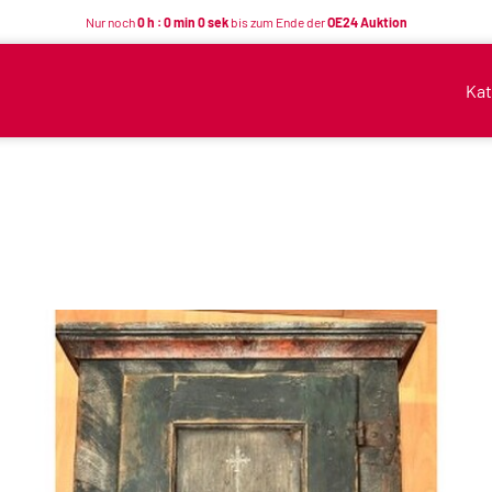
Nur noch
0 h : 0 min 0 sek
bis zum Ende der
OE24 Auktion
Kat