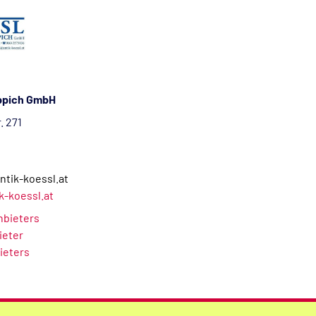
eppich GmbH
. 271
ntik-koessl.at
k-koessl.at
Anbieters
ieter
ieters