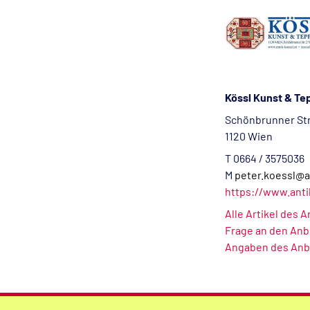
Kössl Kunst & T
Schönbrunner Str
1120 Wien
T 0664 / 3575036
M
peter.koessl@a
https://www.anti
Alle Artikel des 
Frage an den Anb
Angaben des Anb