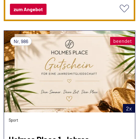
zum Angebot
beendet
Nr. 986
2x
Sport