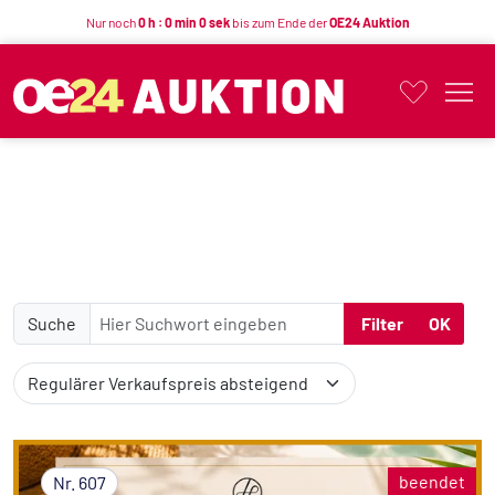
Nur noch
0 h : 0 min 0 sek
bis zum Ende der
OE24 Auktion
Button
Suche
Filter
OK
beendet
Nr. 607