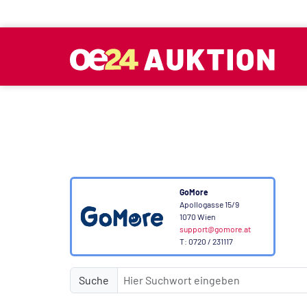
GoMore
Apollogasse 15/9
1070 Wien
support@gomore.at
T: 0720 / 231117
Suche