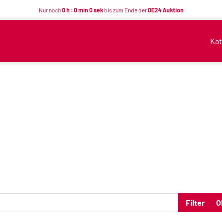
Nur noch
0 h : 0 min 0 sek
bis zum Ende der
OE24 Auktion
Kat
Filter
O