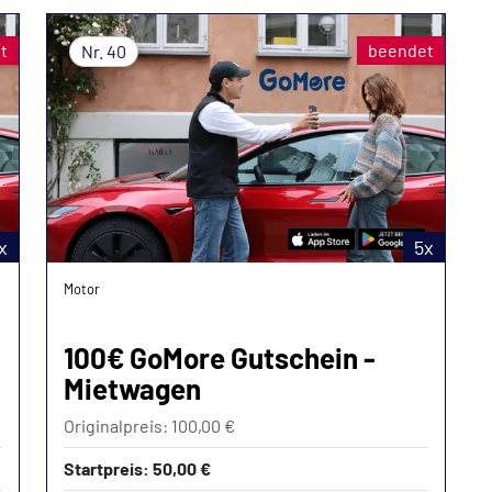
t
beendet
Nr. 40
x
5x
Motor
100€ GoMore Gutschein -
Mietwagen
Originalpreis: 100,00 €
Startpreis: 50,00 €