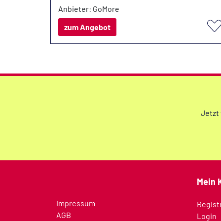
Anbieter: GoMore
zum Angebot
Jetzt
Mein 
Impressum
Regist
AGB
Login